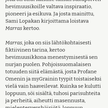
hevimuusikoille valtava inspiraatio,
pioneeri ja esikuva. Ja josta mainittu,
Sami Lopakan kirjoittama loistava
Marras
kertoo.
Marras
, joka on siis lähtökohtaisesti
fiktiivinen tarina, kertoo
hevimuusikkona menestymisestä sen
nurjan puolen. Pohjoissuomalaisen
totuuden siitä elämästä, josta Profane
Omenin ja myGrainin tyypit toistaiseksi
vielä vain haaveilevat. Kuinka se kulutti
loppuun, söi sisältä, tuhosi parisuhteita
ja perheitä, aiheutti masennusta,
mielenterveyshäiriötä, loppuun