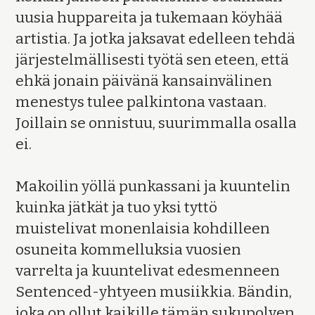
uusia huppareita ja tukemaan köyhää
artistia. Ja jotka jaksavat edelleen tehdä
järjestelmällisesti työtä sen eteen, että
ehkä jonain päivänä kansainvälinen
menestys tulee palkintona vastaan.
Joillain se onnistuu, suurimmalla osalla
ei.
Makoilin yöllä punkassani ja kuuntelin
kuinka jätkät ja tuo yksi tyttö
muistelivat monenlaisia kohdilleen
osuneita kommelluksia vuosien
varrelta ja kuuntelivat edesmenneen
Sentenced-yhtyeen musiikkia. Bändin,
joka on ollut kaikille tämän sukupolven