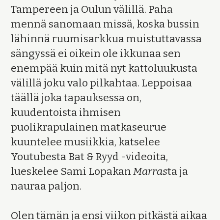
Tampereen ja Oulun välillä. Paha
mennä sanomaan missä, koska bussin
lähinnä ruumisarkkua muistuttavassa
sängyssä ei oikein ole ikkunaa sen
enempää kuin mitä nyt kattoluukusta
välillä joku valo pilkahtaa. Leppoisaa
täällä joka tapauksessa on,
kuudentoista ihmisen
puolikrapulainen matkaseurue
kuuntelee musiikkia, katselee
Youtubesta Bat & Ryyd -videoita,
lueskelee Sami Lopakan
Marras
ta ja
nauraa paljon.
Olen tämän ja ensi viikon pitkästä aikaa