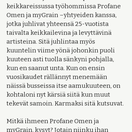
keikkareissussa työhommissa Profane
Omen ja myGrain –yhtyeiden kanssa,
jotka juhlivat yhteensä 25-vuotista
taivalta keikkailevina ja levyttävinä
artisteina. Sitä juhlintaa myös
kuuntelin viime yönä johonkin puoli
kuuteen asti tuolla sänkyni pohjalla,
kun en saanut unta. Kun on ensin
vuosikaudet rällännyt menemään
näissä busseissa itse aamukuuteen, on
kohtaloni nyt kärsiä siitä kun muut
tekevät samoin. Karmaksi sitä kutsuvat.
Mitkä ihmeen Profane Omen ja
myGrain, kysyt? Jotain niinku ihan