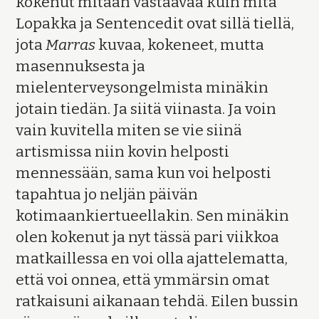
kokenut mitään vastaavaa kuin mitä
Lopakka ja Sentencedit ovat sillä tiellä,
jota
Marras
kuvaa, kokeneet, mutta
masennuksesta ja
mielenterveysongelmista minäkin
jotain tiedän. Ja siitä viinasta. Ja voin
vain kuvitella miten se vie siinä
artismissa niin kovin helposti
mennessään, sama kun voi helposti
tapahtua jo neljän päivän
kotimaankiertueellakin. Sen minäkin
olen kokenut ja nyt tässä pari viikkoa
matkaillessa en voi olla ajattelematta,
että voi onnea, että ymmärsin omat
ratkaisuni aikanaan tehdä. Eilen bussin