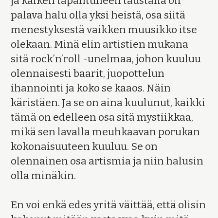
ja kaiken tapahtuneen taustalla oli
palava halu olla yksi heistä, osa siitä
menestyksestä vaikken muusikko itse
olekaan. Minä elin artistien mukana
sitä rock’n’roll -unelmaa, johon kuuluu
olennaisesti baarit, juopottelun
ihannointi ja koko se kaaos. Näin
käristäen. Ja se on aina kuulunut, kaikki
tämä on edelleen osa sitä mystiikkaa,
mikä sen lavalla meuhkaavan porukan
kokonaisuuteen kuuluu. Se on
olennainen osa artismia ja niin halusin
olla minäkin.
En voi enkä edes yritä väittää, että olisin