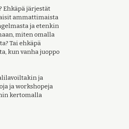
a? Ehkäpä järjestät
paisit ammattimaista
gelmasta ja etenkin
maan, miten omalla
ta? Tai ehkäpä
lta, kun vanha juoppo
lilavoiltakin ja
oja ja workshopeja
uihin kertomalla