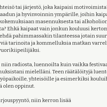
yhteisö tai järjestö, joka kaipaisi motivoimist
adun ja hyvinvoinnin ympärille, joihin kai
kokemuksiaan masennuksesta tai alkoholion
ta? Ehkä kaipaat vain jonkun kouluusi kerto
tehdä pahimmassakin tilanteessa jotain suur
yviä tarinoita ja kommelluksia matkan varre
uorikiipeilijäksi.
iin radiosta, luennoilta kuin vaikka festivaa
ksistani mielelläni. Teen räätälöityjä luent
 työpaikoille, yhteisöille ja esimerkiksi koul
tä olen oppinut.
tarjouspyyntö, niin kerron lisää