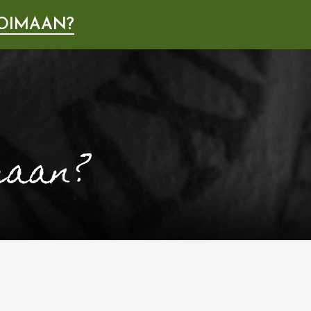
OIMAAN?
maan?