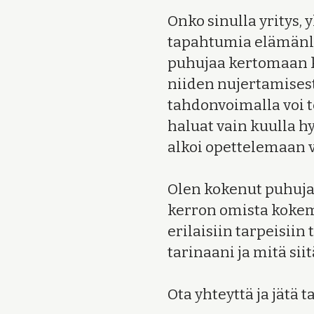
Onko sinulla yritys, 
tapahtumia elämänla
puhujaa kertomaan 
niiden nujertamises
tahdonvoimalla voi 
haluat vain kuulla h
alkoi opettelemaan v
Olen kokenut puhuja n
kerron omista kokemu
erilaisiin tarpeisiin
tarinaani ja mitä sii
Ota yhteyttä ja jätä 